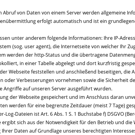
em Abruf von Daten von einem Server werden allgemeine In
atenübermittlung erfolgt automatisch und ist ein grundleg
en unter anderem folgende Informationen: Ihre IP-Adress
m (sog. user agent), die Internetseite von welcher Ihr Zugr
dem werden der http-Status und die übertragene Datenmeng
liert, in einer Tabelle abgelegt und dort kurzfristig gespe
 der Webseite feststellen und anschließend beseitigen, die
n oder Verbesserungen vornehmen sowie die Sicherheit des
e Angriffe auf unseren Server ausgeführt wurden.
Nutzung der Webseite gespeichert und im Anschluss daran un
ten werden für eine begrenzte Zeitdauer (meist 7 Tage) ges
-Log-Dateien ist Art. 6 Abs. 1 S. 1 Buchstabe f) DSGVO (Ber
 ergibt sich aus der Notwendigkeit für den Betrieb und die
 Ihrer Daten auf Grundlage unseres berechtigten Interesses