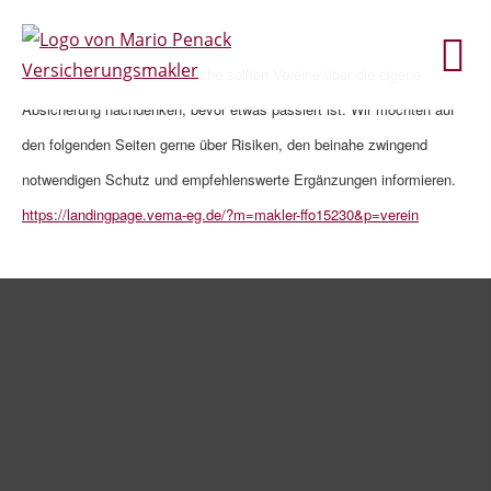
Bei allem Einsatz für die Sache sollten Vereine über die eigene
Absicherung nachdenken, bevor etwas passiert ist. Wir möchten auf
den folgenden Seiten gerne über Risiken, den beinahe zwingend
notwendigen Schutz und empfehlenswerte Ergänzungen informieren.
https://landingpage.vema-eg.de/?m=makler-ffo15230&p=verein