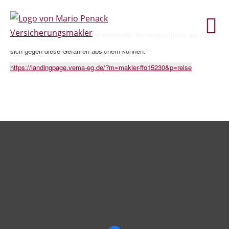
Auch auf einer Reise kann viel passieren. Wir zeigen Ihnen, wie Sie
sich gegen diese Gefahren absichern können.
https://landingpage.vema-eg.de/?m=makler-ffo15230&p=reise